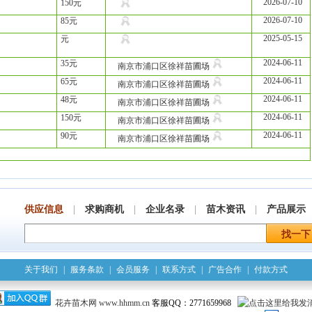
2026-07-10
150元
2026-07-10
85元
2025-05-15
元
2024-06-11
35元
南京市浦口区徐祥苗圃场
2024-06-11
65元
南京市浦口区徐祥苗圃场
2024-06-11
48元
南京市浦口区徐祥苗圃场
2024-06-11
150元
南京市浦口区徐祥苗圃场
2024-06-11
90元
南京市浦口区徐祥苗圃场
供应信息
|
求购商机
|
企业名录
|
苗木资讯
|
产品展示
关于我们
|
服务条款
|
会员服务
|
联系方式
|
广告合作
|
付款方式
花卉苗木网
www.hhmm.cn
客服QQ：2771659968