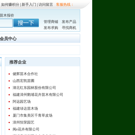
如何赚积分
|
新手入门
|
访问留言
客服热线：
苗木报价
管理商铺
发布产品
发布求购
寻找商机
会员中心
推荐企业
健辉苗木合作社
山西宏凯苗圃
湖北红东园林股份有限公司
福建漳州鹅埔花卉苗木有限公司
阿远园艺场
福建绿达苗木场
厦门市集美区千青草皮场
漳州恒荣园艺
闽e花卉有限公司