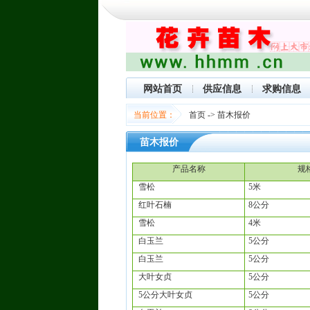
网站首页
供应信息
求购信息
当前位置：
首页
->
苗木报价
苗木报价
产品名称
规
雪松
5米
红叶石楠
8公分
雪松
4米
白玉兰
5公分
白玉兰
5公分
大叶女贞
5公分
5公分大叶女贞
5公分