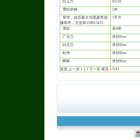
白玉兰
8公分
雪松价格
5米
草坪，供百慕大与黑麦草混
1平方
播草坪，天堂草159615433..
雪松
高4米
广玉兰
米径6cm
白玉兰
米径6cm
杜仲
米径8cm
榉树
米径8cm
首页
上一页
1
2
3
下一页
尾页
1
/3/43