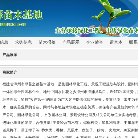
信息
求购信息
苗木报价
产品展示
企业荣誉
留言本
联系
产品展示
商家简介
福建省漳州市绿苗之都苗木基地，是集园林绿化工程、景观工程规划与设计、园林
一体的综合性园林企业。地处中国水仙花之乡漳州市漳浦县马口，近邻324国道旁，
经营理念，坚持“客户第一”的原则为广大客户提供优质的服务，专业品质，常年为
木，确实是业界的首选。同时与各地苗木场建立稳定关系，确保客户在最短的时间内
产公司、园林绿化公司 、市政园林公司、景观设计公司及相关公司单位来实地考察
进绿化事业的发展，合作共赢! 主要经营苗木有： 棕榈科类：加拿利海枣、中东海
狐尾椰子、霸王椰子等; 乔木类：香樟、凤凰木、盆架子、秋枫 、火焰木、鸡冠刺