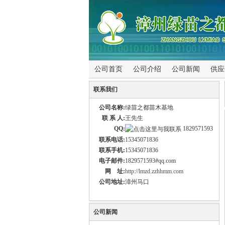
公司首页
公司介绍
公司新闻
供应
联系我们
公司名称:
绿苗之都苗木基地
联 系 人:
王先生
QQ:
1829571593
联系电话:
15345071836
联系手机:
15345071836
电子邮件:
1829571593#qq.com
网 址:
http://lmzd.zzhhmm.com
公司地址:
漳州马口
公司新闻