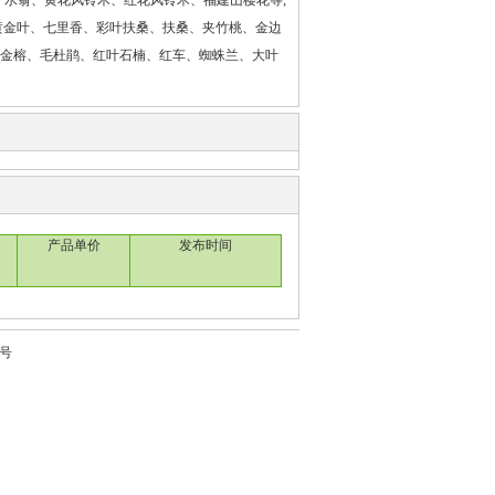
水翁、黄花风铃木、红花风铃木、福建山樱花等;
、黄金叶、七里香、彩叶扶桑、扶桑、夹竹桃、金边
黄金榕、毛杜鹃、红叶石楠、红车、蜘蛛兰、大叶
产品单价
发布时间
1号