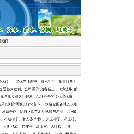
我们
绿化施工、绿化专业养护、苗木生产、销售服务为
交通极为便利。公司秉承“顾客至上，锐意进取”的
全国各地提供各种规格、品种齐全的质优绿化苗
采购到所需要的绿化苗木。 欢迎全国各地的房地
、洽谈合作、绿苗之都苗木基地愿与您携手共同促
枣、布迪椰子、老人葵(华棕)、大王椰子、霸王棕、
桐、小叶榄仁、红皮榕、高山榕、大叶榕、小叶