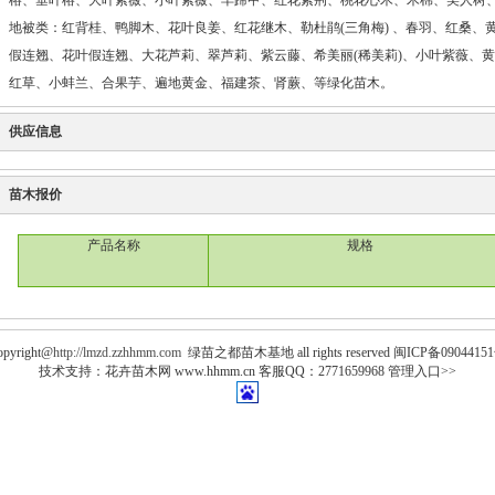
榕、垂叶榕、大叶紫薇、小叶紫薇、羊蹄甲、红花紫荆、桃花心木、木棉、美人树、
地被类：红背桂、鸭脚木、花叶良姜、红花继木、勒杜鹃(三角梅) 、春羽、红桑
假连翘、花叶假连翘、大花芦莉、翠芦莉、紫云藤、希美丽(稀美莉)、小叶紫薇、
红草、小蚌兰、合果芋、遍地黄金、福建茶、肾蕨、等绿化苗木。
供应信息
苗木报价
产品名称
规格
opyright@
http://lmzd.zzhhmm.com
绿苗之都苗木基地 all rights reserved 闽ICP备0904415
技术支持：
花卉苗木网
www.hhmm.cn
客服QQ：2771659968
管理入口
>>