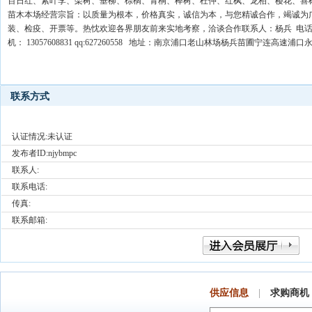
百日红、紫叶李、栾树、垂柳、棕榈、青桐、榉树、杜仲、红枫、龙柏、樱花、喜
苗木本场经营宗旨：以质量为根本，价格真实，诚信为本，与您精诚合作，竭诚为
装、检疫、开票等。热忱欢迎各界朋友前来实地考察，洽谈合作联系人：杨兵 电话：025-
机： 13057608831 qq:627260558 地址：南京浦口老山林场杨兵苗圃宁连高
联系方式
认证情况:未认证
发布者ID:
njybmpc
联系人:
联系电话:
传真:
联系邮箱:
供应信息
|
求购商机