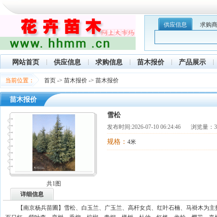
供应信息
求购
网站首页
供应信息
求购信息
苗木报价
产品展示
当前位置：
首页
->
苗木报价
->
苗木报价
苗木报价
雪松
发布时间:
2026-07-10 06:24:46
浏览量：33
规格：
4米
共1图
详细信息
【南京杨兵苗圃】雪松、白玉兰、广玉兰、高杆女贞、红叶石楠、马褂木为主