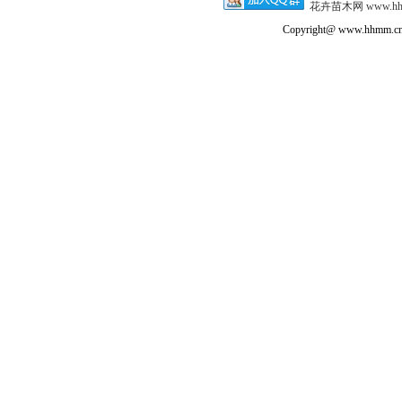
花卉苗木网
www.h
Copyright@ www.hhmm.cn a