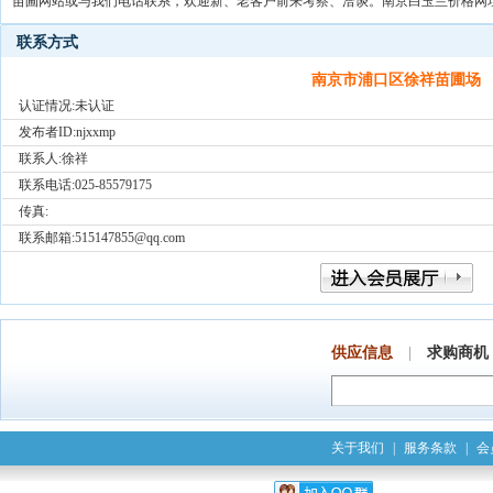
苗圃网站或与我们电话联系，欢迎新、老客户前来考察、洽谈。南京白玉兰价格网
联系方式
南京市浦口区徐祥苗圃场
认证情况:未认证
发布者ID:
njxxmp
联系人:徐祥
联系电话:025-85579175
传真:
联系邮箱:515147855@qq.com
供应信息
|
求购商机
关于我们
|
服务条款
|
会