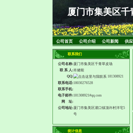
厦门市集美区千
公司首页
公司介绍
公司新闻
供应
联系我们
公司名称:
厦门市集美区千青草皮场
联 系 人:
肖健能
QQ:
181308921
联系电话:
18030276528
联系手机:
电子邮件:
181308921#qq.com
网 址:
公司地址:
厦门市集美区灌口镇顶许村洋宅5
号
统计信息