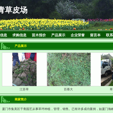
青草皮场
信息
求购信息
苗木报价
产品展示
企业荣誉
留言本
联系
产品展示
江苏草
百慕大
草
商家简介
厦门市集美区千青园艺从事草坪种植，管理，销售。已有许多成功案例，如厦门海