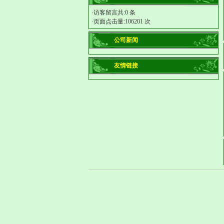
·访客留言共:0 条
·页面点击量:106201 次
公司新闻
友情链接