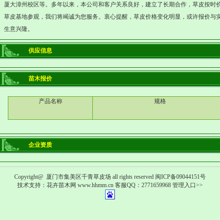
厦大漳州校区等。多年以来，本公司和客户关系良好，建立了长期合作，草皮按时
草皮基地参观，我们将竭诚为您服务。衷心提醒，草皮价格变化明显，或许报价与
生意兴隆。
供应信息
苗木报价
产品名称
规格
企业资质
Copyright@
厦门市集美区千青草皮场 all rights reserved 闽ICP备09044151号
技术支持：
花卉苗木网
www.hhmm.cn
客服QQ：2771659968
管理入口
>>