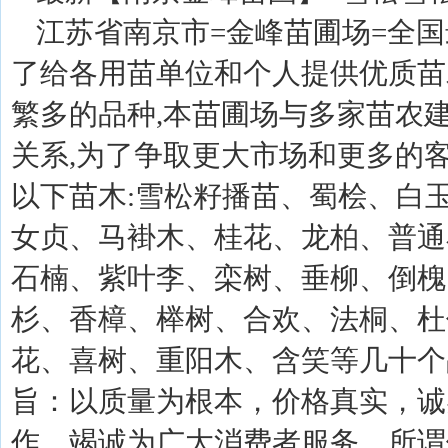
江苏省南京市=金峰苗圃场=全国
了给各用苗单位和个人提供优质苗
繁多的品种,本苗圃场与多家苗农
关系,为了争取更大市场和更多的客
以下苗木:雪松籽播苗、蜀桧、白
女贞、马褂木、桂花、龙柏、普通
石楠、紫叶李、栾树、垂柳、倒槐
杉、香樟、榉树、合欢、法桐、杜
花、喜树、重阳木、含笑等几十个
旨：以质量为根本，价格真实，诚
作，竭诚为广大消费者服务。所谓