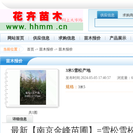
供应信息
求购
网站首页
供应信息
求购信息
苗木报价
产品展示
当前位置：
首页
->
苗木报价
->
苗木报价
苗木报价
3米5雪松产地
发布时间:
2024-05-05 17:40:57
浏览量：67
规格：
3米5
共1图
详细信息
最新【南京金峰苗圃】=雪松雪