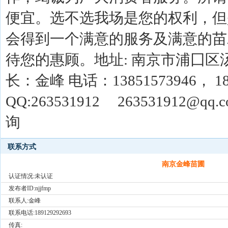
便宜。选不选我场是您的权利，但
会得到一个满意的服务及满意的苗
待您的惠顾。地址: 南京市浦囗区
长：金峰 电话：13851573946， 18
QQ:263531912 263531912@q
询
联系方式
南京金峰苗圃
认证情况:未认证
发布者ID:
njjfmp
联系人:金峰
联系电话:189129292693
传真: