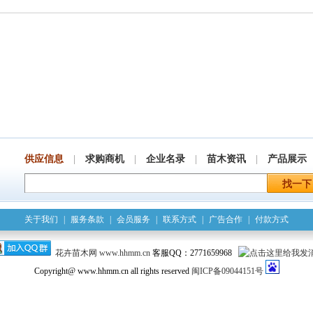
供应信息
|
求购商机
|
企业名录
|
苗木资讯
|
产品展示
关于我们
|
服务条款
|
会员服务
|
联系方式
|
广告合作
|
付款方式
花卉苗木网
www.hhmm.cn
客服QQ：2771659968
Copyright@ www.hhmm.cn all rights reserved
闽ICP备09044151号