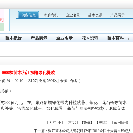
供应信息
求购商机
企业名录
苗木资讯
产品展示
苗木报价
产品展示
企业名录
花木资讯
苗木百科
4000株苗木为江东路绿化提质
间:2014-02-10 14:35:57 | 浏览:
5806
次 | 来源:
| 作者: ]
的消息：
500多万元，在江东路新增绿化带内种植紫薇、茶花、花石榴等苗木
修剪和补缺。沿线绿色成带、绿化成景，新苗与原绿相得益彰，形成立体、
【
大
中
小
】 【
打印
】【
繁体
】 【
投稿
】 【
返回顶部
】
下一篇
：
温江苗木经纪人郭朝建获评“2013全国十大苗木经纪人