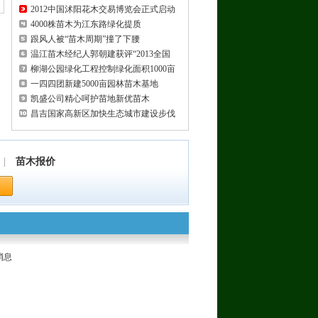
2012中国沭阳花木交易博览会正式启动
4000株苗木为江东路绿化提质
跟风人被“苗木周期”撞了下腰
温江苗木经纪人郭朝建获评“2013全国
柳湖公园绿化工程控制绿化面积1000亩
一四四团新建5000亩园林苗木基地
凯盛公司精心呵护苗地新优苗木
昌吉国家高新区加快生态城市建设步伐
|
苗木报价