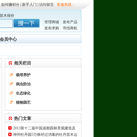
如何赚积分
|
新手入门
|
访问留言
客服热线：
苗木报价
管理商铺
发布产品
发布求购
寻找商机
会员中心
相关栏目
栽培养护
病虫防治
生态绿化
植物园艺
热门文章
2013第十二届中国成都园林景观建造及
神州牡丹园5万株经过消毒的牡丹苗木运