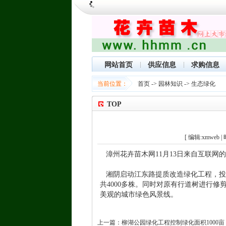
网站首页
供应信息
求购信息
当前位置：
首页
->
园林知识
->
生态绿化
TOP
[ 编辑:xmweb | 时
漳州花卉苗木网11月13日来自互联网
湘阴启动江东路提质改造绿化工程，投资
共4000多株。同时对原有行道树进行
美观的城市绿色风景线。
上一篇
：
柳湖公园绿化工程控制绿化面积1000亩