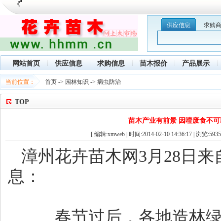
供应信息
求购
网站首页
供应信息
求购信息
苗木报价
产品展示
当前位置：
首页
->
园林知识
->
病虫防治
TOP
苗木产业有前景 因噎废食不可
[ 编辑:xmweb | 时间:2014-02-10 14:36:17 | 浏览:
5935
漳州花卉苗木网3月28日来
息：
春节过后，各地造林绿