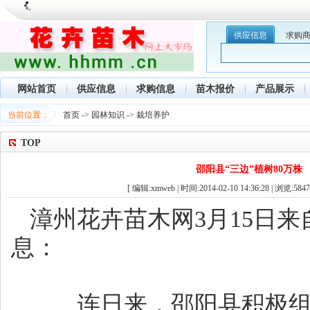
供应信息
求购
网站首页
供应信息
求购信息
苗木报价
产品展示
当前位置：
首页
->
园林知识
->
栽培养护
TOP
邵阳县“三边”植树80万株
[ 编辑:xmweb | 时间:2014-02-10 14:36:28 | 浏览:
5847
漳州花卉苗木网3月15日来
息：
连日来，邵阳县积极组