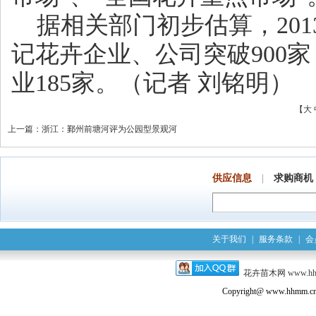
据相关部门初步估算，201
记花卉企业、公司突破900
业185家。（记者 刘铭明）
【
大
上一篇
：
浙江：鄞州前塘河评为公园型景观河
供应信息
|
求购商机
关于我们
|
服务条款
|
会
花卉苗木网
www.h
Copyright@ www.hhmm.cn a