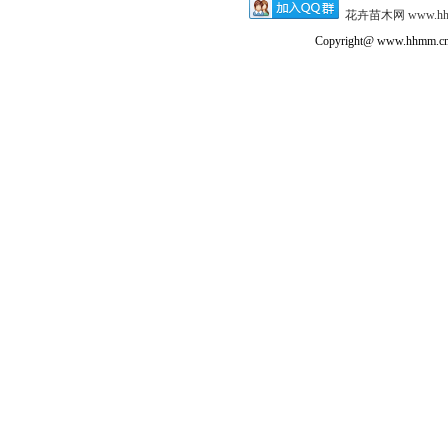
花卉苗木网
www.h
Copyright@ www.hhmm.cn a