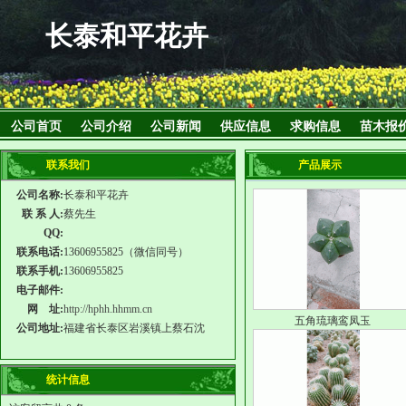
长泰和平花卉
公司首页
公司介绍
公司新闻
供应信息
求购信息
苗木报
联系我们
产品展示
公司名称:
长泰和平花卉
联 系 人:
蔡先生
QQ:
联系电话:
13606955825（微信同号）
联系手机:
13606955825
电子邮件:
网 址:
http://hphh.hhmm.cn
五角琉璃鸾凤玉
公司地址:
福建省长泰区岩溪镇上蔡石沈
统计信息